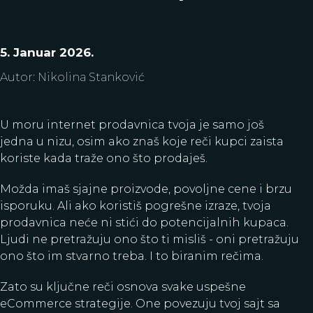
Kralja Petra Prvog 30, Čačak, Srbija
Instagram
Linkedin
,
5. Januar 2026.
Youtube
Facebook
Tik Tok
,
,
Autor
:
Nikolina Stanković
U moru internet prodavnica tvoja je samo još
jedna u nizu, osim ako znaš koje reči kupci zaista
koriste kada traže ono što prodaješ.
Možda imaš sjajne proizvode, povoljne cene i brzu
isporuku. Ali ako koristiš pogrešne izraze, tvoja
prodavnica neće ni stići do potencijalnih kupaca.
Ljudi ne pretražuju ono što ti misliš - oni pretražuju
ono što im stvarno treba. I to biranim rečima.
Zato su ključne reči osnova svake uspešne
eCommerce strategije. One povezuju tvoj sajt sa