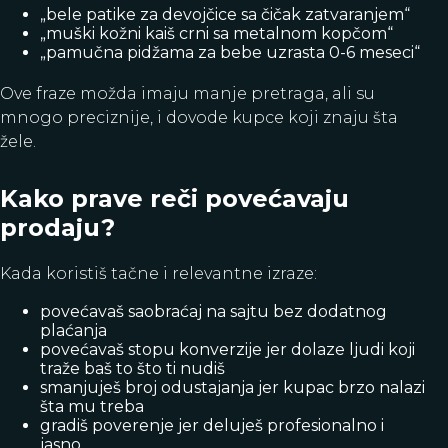
„bele patike za devojčice sa čičak zatvaranjem“
„muški kožni kaiš crni sa metalnom kopčom“
„pamučna pidžama za bebe uzrasta 0-6 meseci“
Ove fraze možda imaju manje pretraga, ali su
mnogo preciznije, i dovode kupce koji znaju šta
žele.
Kako prave reči povećavaju
prodaju?
Kada koristiš tačne i relevantne izraze:
povećavaš saobraćaj na sajtu bez dodatnog
plaćanja
povećavaš stopu konverzije jer dolaze ljudi koji
traže baš to što ti nudiš
smanjuješ broj odustajanja jer kupac brzo nalazi
šta mu treba
gradiš poverenje jer deluješ profesionalno i
jasno