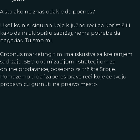
A šta ako ne znaš odakle da počneš?
Ukoliko nisi siguran koje ključne reči da koristiš ili
kako da ih uklopiš u sadržaj, nema potrebe da
nagađaš. Tu smo mi.
Croonus marketing tim ima iskustva sa kreiranjem
sadržaja, SEO optimizacijom i strategijom za
online prodavnice, posebno za tržište Srbije.
Pomažemo ti da izabereš prave reči koje će tvoju
prodavnicu gurnuti na pr(a)vo mesto.