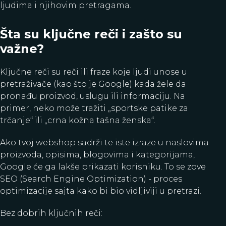
ljudima i njihovim pretragama.
Šta su ključne reči i zašto su
važne?
Ključne reči su reči ili fraze koje ljudi unose u
pretraživače (kao što je Google) kada žele da
pronađu proizvod, uslugu ili informaciju. Na
primer, neko može tražiti „sportske patike za
trčanje“ ili „crna kožna tašna ženska“.
Ako tvoj webshop sadrži te iste izraze u naslovima
proizvoda, opisima, blogovima i kategorijama,
Google će ga lakše prikazati korisniku. To se zove
SEO (Search Engine Optimization) - proces
optimizacije sajta kako bi bio vidljiviji u pretrazi.
Bez dobrih ključnih reči: