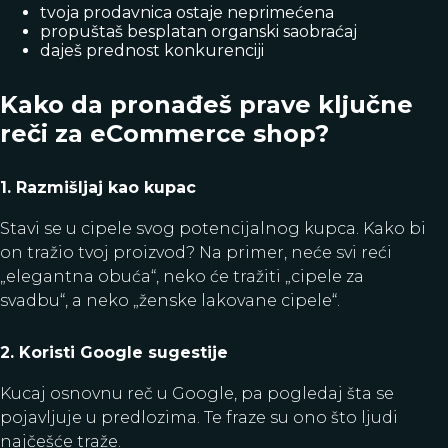
tvoja prodavnica ostaje neprimećena
propuštaš besplatan organski saobraćaj
daješ prednost konkurenciji
Kako da pronađeš prave ključne
reči za eCommerce shop?
1. Razmišljaj kao kupac
Stavi se u cipele svog potencijalnog kupca. Kako bi
on tražio tvoj proizvod? Na primer, neće svi reći
„elegantna obuća“, neko će tražiti „cipele za
svadbu“, a neko „ženske lakovane cipele“.
2. Koristi Google sugestije
Kucaj osnovnu reč u Google, pa pogledaj šta se
pojavljuje u predlozima. Te fraze su ono što ljudi
najčešće traže.