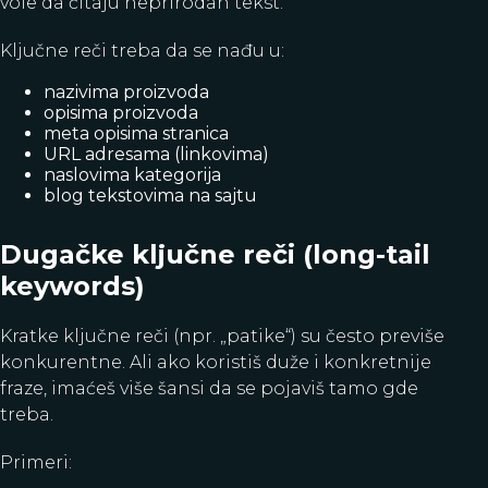
vole da čitaju neprirodan tekst.
Ključne reči treba da se nađu u:
nazivima proizvoda
opisima proizvoda
meta opisima stranica
URL adresama (linkovima)
naslovima kategorija
blog tekstovima na sajtu
Dugačke ključne reči (long-tail
keywords)
Kratke ključne reči (npr. „patike“) su često previše
konkurentne. Ali ako koristiš duže i konkretnije
fraze, imaćeš više šansi da se pojaviš tamo gde
treba.
Primeri: