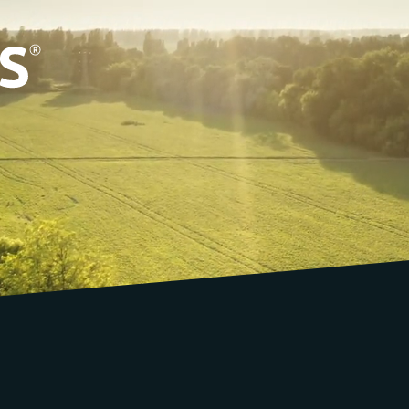
Podrška
info@croonus.com
Kralja Petra Prvog 30, Čačak, Srbija
Instagram
Linkedin
,
Youtube
Facebook
Tik Tok
,
,