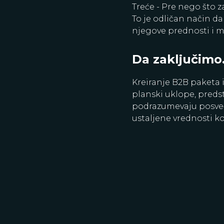
Treće - Pre nego što z
To je odličan način da
njegove prednosti i 
Da zaključim
Kreiranje B2B paketa i
planski uklope, preds
podrazumevaju posvećen
ustaljene vrednosti k