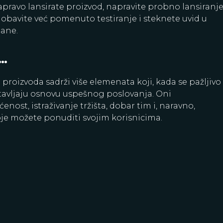
apravo lansirate proizvod, napravite probno lansiranje
 obavite već pomenuto testiranje i steknete uvid u
mane.
o…
 proizvoda sadrži više elemenata koji, kada se pažljivo 
tavljaju osnovu uspešnog poslovanja. Oni
ost, istraživanje tržišta, dobar tim i, naravno,
oje možete ponuditi svojim korisnicima.