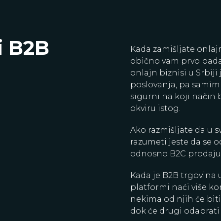
i B2B
Kada zamišljate onlaj
obično vam prvo pada
onlajn biznisi u Srbij
poslovanja, pa samim t
sigurni na koji način 
okviru istog.
Ako razmišljate da u 
razumeti jeste da se 
odnosno B2C prodaju
Kada je B2B trgovina u
platformi naći više ko
nekima od njih će bit
dok će drugi odabrati 