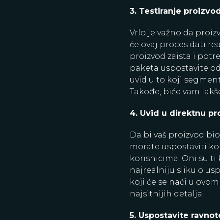
3. Testiranje proizvo
Vrlo je važno da proizv
će ovaj proces dati re
proizvod zaista i pot
paketa uspostavite od
uvid u to koji segment
Takođe, biće vam lakš
4. Uvid u direktnu pr
Da bi vaš proizvod bi
morate uspostaviti kon
korisnicima. Oni su ti
najrealniju sliku o us
koji će se naći u ovom
najsitnijih detalja.
5. Uspostavite ravnot