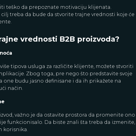
ti teško da prepoznate motivaciju klijenata.
 cilj treba da bude da stvorite trajne vrednosti koje će
ente.
trajne vrednosti B2B proizvoda?
snoća
više tipova usluga za različite klijente, možete stvoriti
likacije. Zbog toga, pre nego što predstavite svoje
a one budu jasno definisane i da ih prikažete na
ći način.
ne
izvod, važno je da ostavite prostora da promenite ono
je funkcionisalo. Da biste znali šta treba da izmenite,
h korisnika.