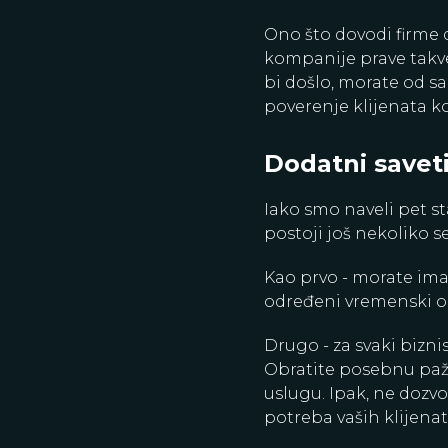
Ono što dovodi firme 
kompanije prave takve
bi došlo, morate od s
poverenje klijenata k
Dodatni savet
Iako smo naveli pet s
postoji još nekoliko 
Kao prvo - morate ima
određeni vremenski ok
Drugo - za svaki bizn
Obratite posebnu pažn
uslugu. Ipak, ne dozv
potreba vaših klijenat