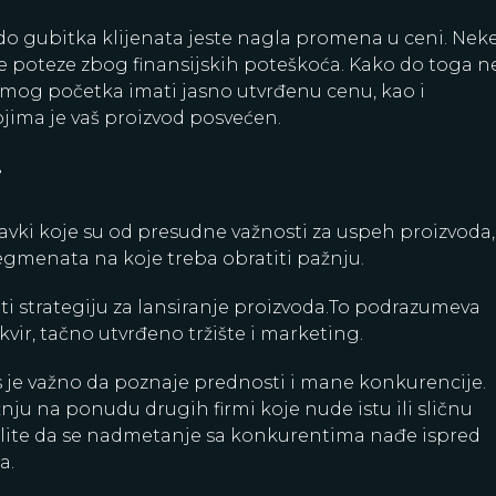
do gubitka klijenata jeste nagla promena u ceni. Nek
 poteze zbog finansijskih poteškoća. Kako do toga n
amog početka imati jasno utvrđenu cenu, kao i
ojima je vaš proizvod posvećen.
i
tavki koje su od presudne važnosti za uspeh proizvoda,
segmenata na koje treba obratiti pažnju.
ti strategiju za lansiranje proizvoda.To podrazumeva
vir, tačno utvrđeno tržište i marketing.
is je važno da poznaje prednosti i mane konkurencije.
ju na ponudu drugih firmi koje nude istu ili sličnu
olite da se nadmetanje sa konkurentima nađe ispred
a.