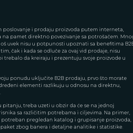
n poslovanje i prodaju proizvoda putem interneta,
 na pamet direktno povezivanje sa potrošačem. Mno
i još uvek nisu u potpunosti upoznati sa benefitima B2
im, čak i kada se odluče za ovaj vid prodaje, nisu
bi trebalo da kreiraju i prezentuju svoje proizvode u
svoju ponudu uključite B2B prodaju, prvo što morate
određeni elementi razlikuju u odnosu na direktnu,
.
 pitanju, treba uzeti u obzir da će se na jednoj
risnika sa različitim potrebama i ciljevima. Na primer,
i potreban pregledan katalog i grupisanje proizvoda,
paket zbog banera i detaljne analitike i statistike.