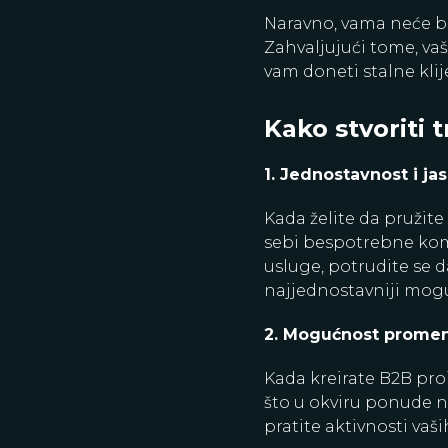
Naravno, vama neće bi
Zahvaljujući tome, vaš
vam doneti stalne klij
Kako stvoriti 
1. Jednostavnost i ja
Kada želite da pružite 
sebi bespotrebne komp
usluge, potrudite se d
najjednostavniji mogu
2. Mogućnost prome
Kada kreirate B2B pro
što u okviru ponude ni
pratite aktivnosti vaši