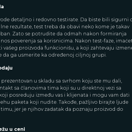
da
ode detaljno i redovno testirate. Da biste bili sigurni 
alne rezultate, test treba da obavi neko kome je takav
reban. Zato se potrudite da odmah nakon formiranja
nos poverenja sa korisnicima. Nakon test-faze, imaće
i vašeg proizvoda funkcionišu, a koji zahtevaju izmen
e da ga usmerite ka određenoj ciljnoj grupi.
odaju
o prezentovan u skladu sa svrhom koju ste mu dali,
takt sa članovima tima koji su u direktnoj vezi sa
 koji posreduju između vas i klijenata i mogu vam dati
pehu paketa koji nudite. Takođe, pažljivo birajte ljude
 timu, jer je njihov zadatak da poznaju proizvod do
ežu u ceni