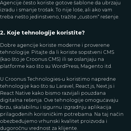
Agencije često koriste gotove šablone da ubrzaju
izradu i smanje trošak. To nije loše, ali ako vam
treba nešto jedinstveno, tražite „custom“ rešenje.
2. Koje tehnologije koristite?
Dobre agencije koriste moderne i proverene
tehnologije. Pitajte da li koriste sopstveni CMS
(kao što je Croonus CMS) ili se oslanjaju na
platforme kao što su WordPress, Magento itd.
U Croonus Technologies-u koristimo napredne
tehnologije kao što su Laravel, React.js, Next.js i
React Native kako bismo razvijali pouzdana
digitalna rešenja. Ove tehnologije omogućavaju
brzu, skalabilnu i sigurnu izgradnju aplikacija
prilagođenih korisničkim potrebama. Na taj način
obezbeđujemo vrhunski kvalitet proizvoda i
dugoročnu vrednost za klijente.