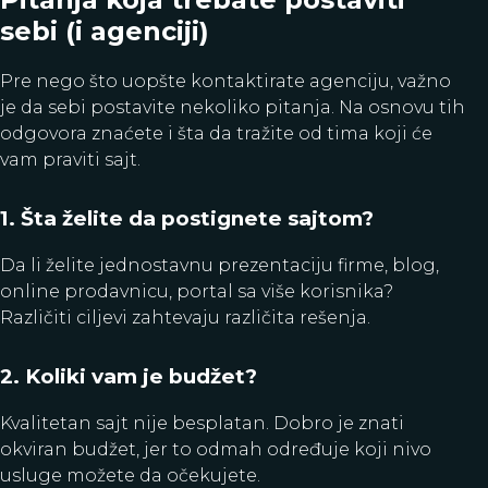
sebi (i agenciji)
Pre nego što uopšte kontaktirate agenciju, važno
je da sebi postavite nekoliko pitanja. Na osnovu tih
odgovora znaćete i šta da tražite od tima koji će
vam praviti sajt.
1. Šta želite da postignete sajtom?
Da li želite jednostavnu prezentaciju firme, blog,
online prodavnicu, portal sa više korisnika?
Različiti ciljevi zahtevaju različita rešenja.
2. Koliki vam je budžet?
Kvalitetan sajt nije besplatan. Dobro je znati
okviran budžet, jer to odmah određuje koji nivo
usluge možete da očekujete.