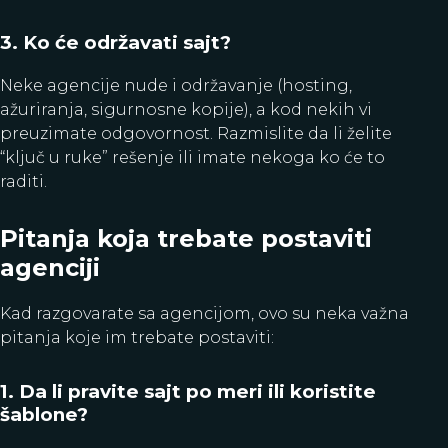
3. Ko će održavati sajt?
Neke agencije nude i održavanje (hosting,
ažuriranja, sigurnosne kopije), a kod nekih vi
preuzimate odgovornost. Razmislite da li želite
“ključ u ruke” rešenje ili imate nekoga ko će to
raditi.
Pitanja koja trebate postaviti
agenciji
Kad razgovarate sa agencijom, ovo su neka važna
pitanja koje im trebate postaviti:
1. Da li pravite sajt po meri ili koristite
šablone?