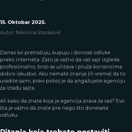
Kralja Petra Prvog 30, Čačak, Srbija
Instagram
Linkedin
,
15. Oktobar 2025.
Youtube
Facebook
Tik Tok
,
,
Autor
:
Nikolina Stanković
Danas svi pretražuju, kupuju i donose odluke
preko interneta. Zato je važno da vaš sajt izgleda
profesionalno, brzo se učitava i pruža korisnicima
dobro iskustvo. Ako nemate znanje (ili vreme) da to
uradite sami, pravi potez je da angažujete agenciju
za izradu sajta.
Ali kako da znate koja je agencija prava za vas? Evo
šta je važno da znate pre nego što donesete
odluku.
Pitanja koja trebate postaviti