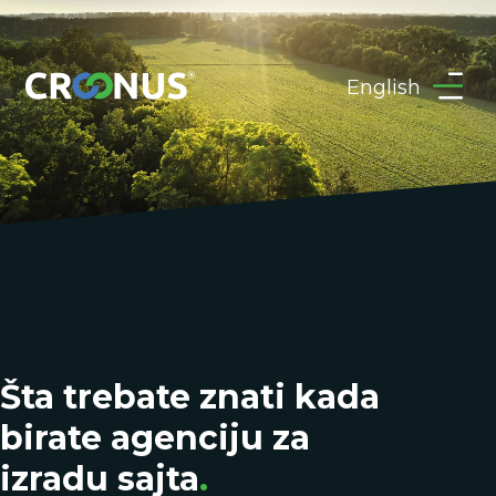
Projekti
English
Reference
Blog
Zakažite online sastanak
Pošaljite upit
Šta trebate znati kada
Podrška
birate agenciju za
info@croonus.com
izradu sajta
.