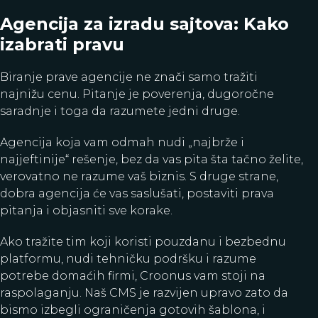
Agencija za izradu sajtova: Kako
izabrati pravu
Biranje prave agencije ne znači samo tražiti
najnižu cenu. Pitanje je poverenja, dugoročne
saradnje i toga da razumete jedni druge.
Agencija koja vam odmah nudi „najbrže i
najjeftinije“ rešenje, bez da vas pita šta tačno želite,
verovatno ne razume vaš biznis. S druge strane,
dobra agencija će vas saslušati, postaviti prava
pitanja i objasniti sve korake.
Ako tražite tim koji koristi pouzdanu i bezbednu
platformu, nudi tehničku podršku i razume
potrebe domaćih firmi, Croonus vam stoji na
raspolaganju. Naš CMS je razvijen upravo zato da
bismo izbegli ograničenja gotovih šablona, i